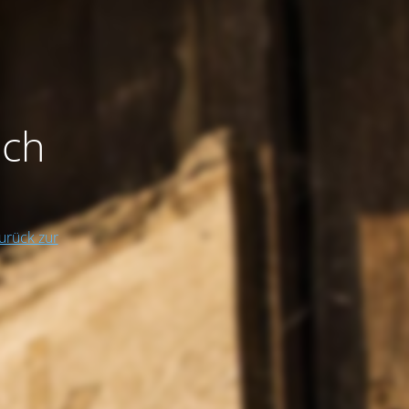
och
urück zur